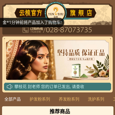
金*1分钟前将产品加入了购物车!
攀枝花
封老师
您的订单已发出, 请查收
北京
武老师
您的订单已发出, 请查收
全部产品
护发粉系列
养发粉系列
洗护系列
北京
李老师
您的订单已发出, 请查收
绵阳
唐老师
您的订单已发出, 请查收
推荐商品