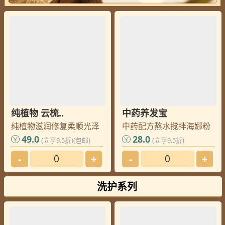
纯植物 云梳..
中药养发宝
纯植物滋润修复柔顺光泽
中药配方熬水搅拌海娜粉
49.0
28.0
(立享9.5折)(包邮)
(立享9.5折)
-
+
-
+
洗护系列