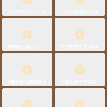
化学染发危害巨大，植
印度云梳海娜粉染发教
物染发又真的靠谱吗？
学视频
新海娜粉调制技巧——
印度云梳有色海娜粉染
如何快速调制无颗粒海
发操作流程视频
娜粉
印度云梳海娜靛蓝纯植
印度云梳新海娜粉染白
物白发染黑操作流程视
发操作流程视频
频