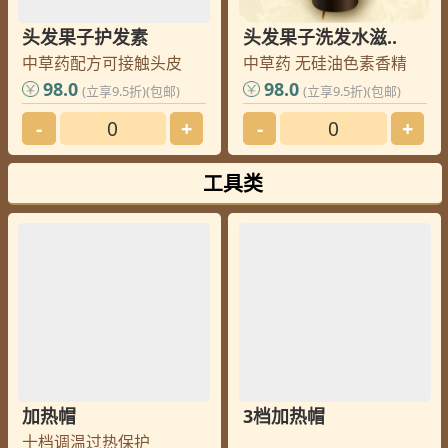
头发果子护发素
头发果子洗发水滋..
中草药配方可接触头皮
中草药 无硅油色素香精
98.0
98.0
(立享9.5折)(包邮)
(立享9.5折)(包邮)
-
+
-
+
工具类
加热帽
3档加热帽
十档调温过热保护