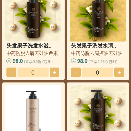
头发果子洗发水滋..
头发果子洗发水清..
中药防脱去屑无硅油色素
中药防脱去屑控油无硅油
98.0
98.0
(立享9.5折)(包邮)
(立享9.5折)(包邮)
-
+
-
+