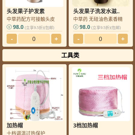
头发果子护发素
头发果子洗发水滋..
中草药配方可接触头皮
中草药 无硅油色素香精
98.0
98.0
(立享9.5折)(包邮)
(立享9.5折)(包邮)
-
+
-
+
工具类
加热帽
3档加热帽
十档调温过热保护