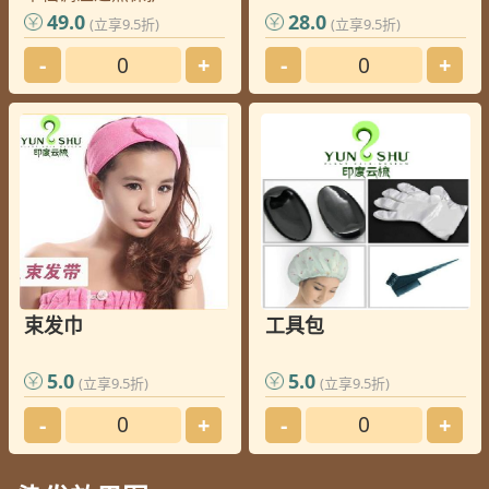
49.0
28.0
(立享9.5折)
(立享9.5折)
-
+
-
+
束发巾
工具包
5.0
5.0
(立享9.5折)
(立享9.5折)
-
+
-
+