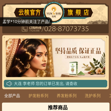
!
北京
周老师
您的订单已发出, 请查收
北京
黄老师
您的订单已发出, 请查收
全部产品
护发粉系列
养发粉系列
洗护系列
菏泽
王老师
您的订单已发出, 请查收
北京
马老师
您的订单已发出, 请查收
推荐商品