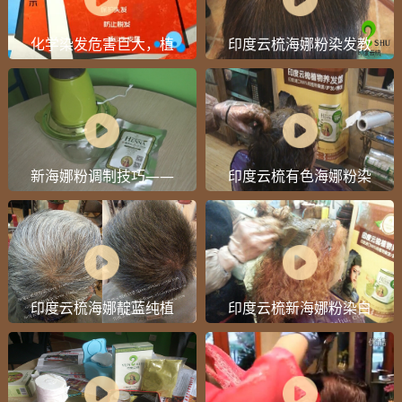
化学染发危害巨大，植
印度云梳海娜粉染发教
物染发又真的靠谱吗？
学视频
新海娜粉调制技巧——
印度云梳有色海娜粉染
如何快速调制无颗粒海
发操作流程视频
娜粉
印度云梳海娜靛蓝纯植
印度云梳新海娜粉染白
物白发染黑操作流程视
发操作流程视频
频