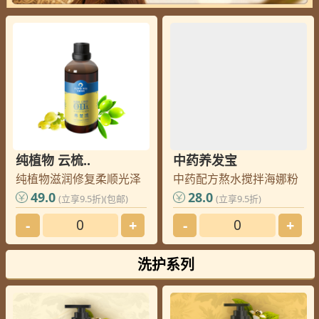
纯植物 云梳..
中药养发宝
纯植物滋润修复柔顺光泽
中药配方熬水搅拌海娜粉
49.0
28.0
(立享9.5折)(包邮)
(立享9.5折)
-
+
-
+
洗护系列